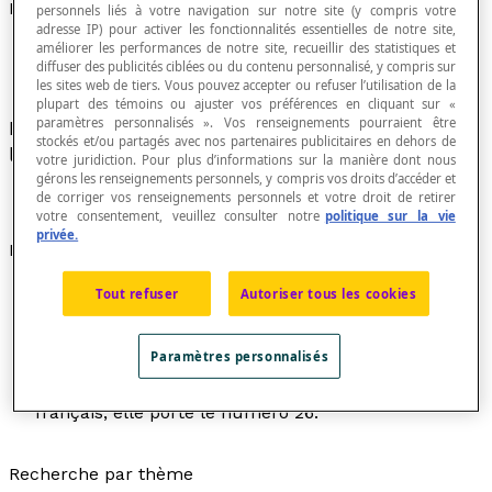
Numéro d'ordre alphabétique
personnels liés à votre navigation sur notre site (y compris votre
adresse IP) pour activer les fonctionnalités essentielles de notre site,
améliorer les performances de notre site, recueillir des statistiques et
diffuser des publicités ciblées ou du contenu personnalisé, y compris sur
les sites web de tiers. Vous pouvez accepter ou refuser l’utilisation de la
plupart des témoins ou ajuster vos préférences en cliquant sur «
paramètres personnalisés ». Vos renseignements pourraient être
Nombre servant à déterminer la position d'une
stockés et/ou partagés avec nos partenaires publicitaires en dehors de
lettre dans l'ordre alphabétique.
votre juridiction. Pour plus d’informations sur la manière dont nous
gérons les renseignements personnels, y compris vos droits d’accéder et
de corriger vos renseignements personnels et votre droit de retirer
votre consentement, veuillez consulter notre
politique sur la vie
privée.
Exemples
La lettre H est la huitième lettre de l'alphabet
Tout refuser
Autoriser tous les cookies
français; elle porte le numéro 8.
La lettre A est la première lettre de l'alphabet
Paramètres personnalisés
français; elle porte le numéro 1.
La lettre Z est la vingt-sixième lettre de l'alphabet
français; elle porte le numéro 26.
Recherche par thème