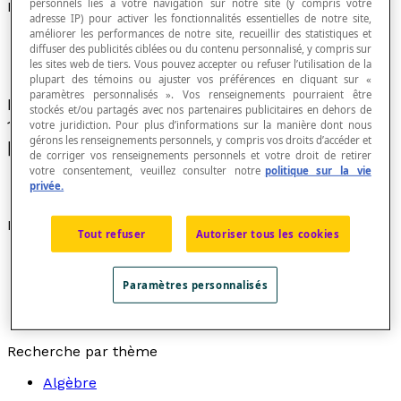
personnels liés à votre navigation sur notre site (y compris votre
Notation scientifique
adresse IP) pour activer les fonctionnalités essentielles de notre site,
améliorer les performances de notre site, recueillir des statistiques et
diffuser des publicités ciblées ou du contenu personnalisé, y compris sur
les sites web de tiers. Vous pouvez accepter ou refuser l’utilisation de la
plupart des témoins ou ajuster vos préférences en cliquant sur «
paramètres personnalisés ». Vos renseignements pourraient être
Représentation d'un nombre sous la forme
a
×
stockés et/ou partagés avec nos partenaires publicitaires en dehors de
10[latex]{^n}[/latex] avec 1 ≤ |
a
| < 10 et
n
∈
votre juridiction. Pour plus d’informations sur la manière dont nous
gérons les renseignements personnels, y compris vos droits d’accéder et
[latex]\mathbb{Z}[/latex].
de corriger vos renseignements personnels et votre droit de retirer
votre consentement, veuillez consulter notre
politique sur la vie
privée.
Exemples
Tout refuser
Autoriser tous les cookies
[latex]23 456 = 2,3456 × 10{^4}[/latex]
[latex]456 = 4,56 × 10{^2}[/latex]
Paramètres personnalisés
[latex]0,456 = 4,56 × 10{^-1}[/latex]
[latex]0,000 456 = 4,56 × 10{^-4}[/latex]
Recherche par thème
Algèbre