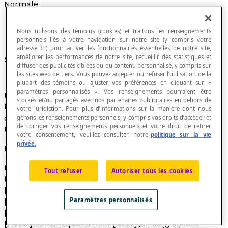
Normale
Nous utilisons des témoins (cookies) et traitons les renseignements
personnels liés à votre navigation sur notre site (y compris votre
adresse IP) pour activer les fonctionnalités essentielles de notre site,
améliorer les performances de notre site, recueillir des statistiques et
Synonyme de
droite perpendiculaire
.
diffuser des publicités ciblées ou du contenu personnalisé, y compris sur
les sites web de tiers. Vous pouvez accepter ou refuser l’utilisation de la
plupart des témoins ou ajuster vos préférences en cliquant sur «
paramètres personnalisés ». Vos renseignements pourraient être
Une tangente est perpendiculaire au rayon passant par
stockés et/ou partagés avec nos partenaires publicitaires en dehors de
le point de tangence d'un cercle. La droite sur laquelle
votre juridiction. Pour plus d’informations sur la manière dont nous
ce rayon est situé est la normale au cercle au point de
gérons les renseignements personnels, y compris vos droits d’accéder et
de corriger vos renseignements personnels et votre droit de retirer
tangence.
votre consentement, veuillez consulter notre
politique sur la vie
privée.
Exemple
Pour le point P(
x
[latex]_1[/latex],
y
[latex]_1[/latex]) sur
Tout refuser
Autoriser tous les cookies
le cercle [latex]{{(x\space –\space h)}^{2}}[/latex] +
[latex]{{(y\space –\space k)}^{2}}[/latex] =
r
[latex]{^2}
Paramètres personnalisés
[/latex], la pente de la normale est
[latex]\dfrac{y\space –\space k}{x\space –\space h}
[/latex] et son équation est [latex]\dfrac{(y\space –