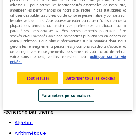
Nombres opposés
adresse IP) pour activer les fonctionnalités essentielles de notre site,
améliorer les performances de notre site, recueillir des statistiques et
diffuser des publicités ciblées ou du contenu personnalisé, y compris sur
les sites web de tiers. Vous pouvez accepter ou refuser l’utilisation de la
plupart des témoins ou ajuster vos préférences en cliquant sur «
paramètres personnalisés ». Vos renseignements pourraient être
Paire de nombres
x
et
y
qui vérifient la relation
x
stockés et/ou partagés avec nos partenaires publicitaires en dehors de
votre juridiction. Pour plus d’informations sur la manière dont nous
+
y
= 0.
gérons les renseignements personnels, y compris vos droits d’accéder et
de corriger vos renseignements personnels et votre droit de retirer
votre consentement, veuillez consulter notre
politique sur la vie
privée.
L'opposé du nombre 0 est le nombre 0.
Deux nombres opposés sont deux nombres de
Tout refuser
Autoriser tous les cookies
même valeur absolue et de signes contraires.
Exemple
Paramètres personnalisés
Les nombres 7 et –7 sont des nombres opposés.
Recherche par thème
Algèbre
Arithmétique