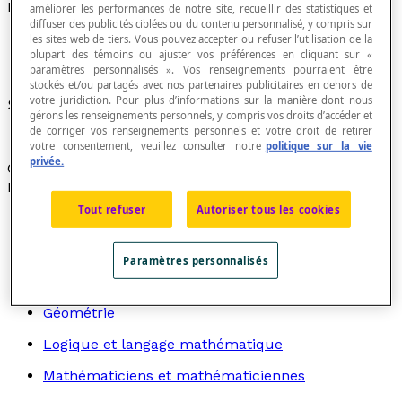
Nombre mixte
améliorer les performances de notre site, recueillir des statistiques et
diffuser des publicités ciblées ou du contenu personnalisé, y compris sur
les sites web de tiers. Vous pouvez accepter ou refuser l’utilisation de la
plupart des témoins ou ajuster vos préférences en cliquant sur «
paramètres personnalisés ». Vos renseignements pourraient être
stockés et/ou partagés avec nos partenaires publicitaires en dehors de
votre juridiction. Pour plus d’informations sur la manière dont nous
Synonyme de
nombre fractionnaire
.
gérons les renseignements personnels, y compris vos droits d’accéder et
de corriger vos renseignements personnels et votre droit de retirer
votre consentement, veuillez consulter notre
politique sur la vie
privée.
Cette expression est désuète.
Recherche par thème
Tout refuser
Autoriser tous les cookies
Algèbre
Arithmétique
Paramètres personnalisés
Graphes
Géométrie
Logique et langage mathématique
Mathématiciens et mathématiciennes