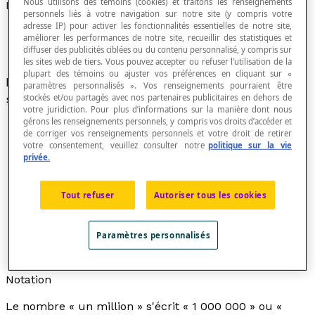
Nous utilisons des témoins (cookies) et traitons les renseignements
Million
personnels liés à votre navigation sur notre site (y compris votre
adresse IP) pour activer les fonctionnalités essentielles de notre site,
améliorer les performances de notre site, recueillir des statistiques et
diffuser des publicités ciblées ou du contenu personnalisé, y compris sur
les sites web de tiers. Vous pouvez accepter ou refuser l’utilisation de la
plupart des témoins ou ajuster vos préférences en cliquant sur «
Mille groupement de mille unités, dans le
paramètres personnalisés ». Vos renseignements pourraient être
système décimal de numération.
stockés et/ou partagés avec nos partenaires publicitaires en dehors de
votre juridiction. Pour plus d’informations sur la manière dont nous
gérons les renseignements personnels, y compris vos droits d’accéder et
de corriger vos renseignements personnels et votre droit de retirer
votre consentement, veuillez consulter notre
politique sur la vie
privée.
Le terme
million
est souvent employé à diverses
sauces dans le langage courant comme « on a une
chance sur un million de gagner à la loterie », « il
Tout refuser
Autoriser tous les cookies
est riche à millions » et « j'ai marché un million de
kilomètres ».
Paramètres personnalisés
Un millionnaire est une personne riche et un
milliardaire est une personne très riche.
Notation
Le nombre « un million » s'écrit « 1 000 000 » ou «