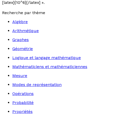
[latex]{10^6}[/latex] ».
Recherche par thème
Algèbre
Arithmétique
Graphes
Géométrie
Logique et langage mathématique
Mathématiciens et mathématiciennes
Mesure
Modes de représentation
Opérations
Probabilité
Propriétés