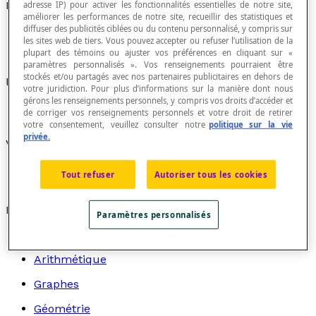
Millénaire
adresse IP) pour activer les fonctionnalités essentielles de notre site,
améliorer les performances de notre site, recueillir des statistiques et
diffuser des publicités ciblées ou du contenu personnalisé, y compris sur
les sites web de tiers. Vous pouvez accepter ou refuser l’utilisation de la
plupart des témoins ou ajuster vos préférences en cliquant sur «
paramètres personnalisés ». Vos renseignements pourraient être
stockés et/ou partagés avec nos partenaires publicitaires en dehors de
Un millénaire équivaut à une durée de 1000 ans.
votre juridiction. Pour plus d’informations sur la manière dont nous
gérons les renseignements personnels, y compris vos droits d’accéder et
de corriger vos renseignements personnels et votre droit de retirer
votre consentement, veuillez consulter notre
politique sur la vie
privée.
Voir aussi
Unité de mesure du temps
Tout refuser
Autoriser tous les cookies
Recherche par thème
Paramètres personnalisés
Algèbre
Arithmétique
Graphes
Géométrie