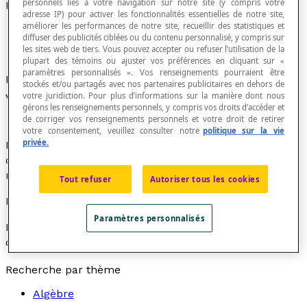
personnels liés à votre navigation sur notre site (y compris votre
Mètre cube
adresse IP) pour activer les fonctionnalités essentielles de notre site,
améliorer les performances de notre site, recueillir des statistiques et
diffuser des publicités ciblées ou du contenu personnalisé, y compris sur
les sites web de tiers. Vous pouvez accepter ou refuser l’utilisation de la
plupart des témoins ou ajuster vos préférences en cliquant sur «
paramètres personnalisés ». Vos renseignements pourraient être
Unité de mesure d'
espace
qui correspond au
stockés et/ou partagés avec nos partenaires publicitaires en dehors de
volume d'un cube de 1 mètre de côté.
votre juridiction. Pour plus d’informations sur la manière dont nous
gérons les renseignements personnels, y compris vos droits d’accéder et
de corriger vos renseignements personnels et votre droit de retirer
votre consentement, veuillez consulter notre
politique sur la vie
privée.
Le mètre cube est une unité de mesure qui permet
d'évaluer le volume d'un objet, ce volume étant la
mesure de l'espace occupé par cet objet.
Tout refuser
Autoriser tous les cookies
Notation
Paramètres personnalisés
La notation du mètre cube est « m[latex]^{3}[/latex] »
qui signifie « mètre cube ».
Recherche par thème
Algèbre