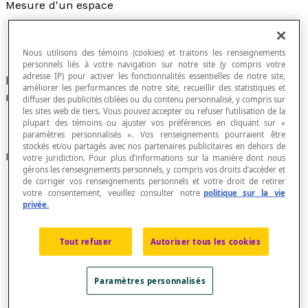
Mesure d'un espace
Nous utilisons des témoins (cookies) et traitons les renseignements
personnels liés à votre navigation sur notre site (y compris votre
adresse IP) pour activer les fonctionnalités essentielles de notre site,
Nombre servant à exprimer un
volume
. Ce
améliorer les performances de notre site, recueillir des statistiques et
nombre dépend de l'unité de mesure utilisée.
diffuser des publicités ciblées ou du contenu personnalisé, y compris sur
les sites web de tiers. Vous pouvez accepter ou refuser l’utilisation de la
plupart des témoins ou ajuster vos préférences en cliquant sur «
paramètres personnalisés ». Vos renseignements pourraient être
stockés et/ou partagés avec nos partenaires publicitaires en dehors de
Exemples
votre juridiction. Pour plus d’informations sur la manière dont nous
gérons les renseignements personnels, y compris vos droits d’accéder et
de corriger vos renseignements personnels et votre droit de retirer
votre consentement, veuillez consulter notre
politique sur la vie
privée.
L'arête du cube ci-dessous mesure quatre
centimètres. Son volume
V
est 64 centimètres
cubes, soit :
V
= 4 × 4 × 4 = 64. L'unité de mesure
Tout refuser
Autoriser tous les cookies
utilisée, le centimètre cube, est une unité de
mesure conventionnelle. Par ailleurs, on pourrait
Paramètres personnalisés
dire que le volume de ce cube est 64 petits cubes.
Cette unité de mesure est alors non