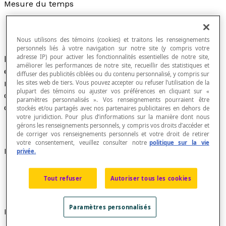
Mesure du temps
Nous utilisons des témoins (cookies) et traitons les renseignements
personnels liés à votre navigation sur notre site (y compris votre
adresse IP) pour activer les fonctionnalités essentielles de notre site,
Nombre servant à exprimer une
durée
, la durée
améliorer les performances de notre site, recueillir des statistiques et
étant un espace de temps qui s'écoule par
diffuser des publicités ciblées ou du contenu personnalisé, y compris sur
rapport à un phénomène, entre deux limites
les sites web de tiers. Vous pouvez accepter ou refuser l’utilisation de la
plupart des témoins ou ajuster vos préférences en cliquant sur «
observées ou observables, soit le début et la fin
paramètres personnalisés ». Vos renseignements pourraient être
du phénomène.
stockés et/ou partagés avec nos partenaires publicitaires en dehors de
votre juridiction. Pour plus d’informations sur la manière dont nous
gérons les renseignements personnels, y compris vos droits d’accéder et
de corriger vos renseignements personnels et votre droit de retirer
votre consentement, veuillez consulter notre
politique sur la vie
Exemples
privée.
Marianne a joué au ballon durant deux heures.
Tout refuser
Autoriser tous les cookies
Julianne a patiné durant 30 minutes.
Le film a duré 2 heures et 20 minutes.
Paramètres personnalisés
Notations