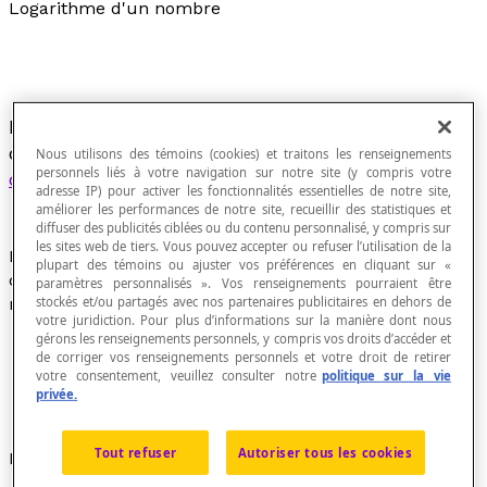
Logarithme d'un nombre
Exposant dont il faut, pour obtenir un nombre
donné, affecter un autre nombre appelé la
base
Nous utilisons des témoins (cookies) et traitons les renseignements
personnels liés à votre navigation sur notre site (y compris votre
du logarithme
.
adresse IP) pour activer les fonctionnalités essentielles de notre site,
améliorer les performances de notre site, recueillir des statistiques et
diffuser des publicités ciblées ou du contenu personnalisé, y compris sur
les sites web de tiers. Vous pouvez accepter ou refuser l’utilisation de la
La partie entière d'un logarithme porte le nom de
plupart des témoins ou ajuster vos préférences en cliquant sur «
caractéristique
alors que sa partie décimale porte le
paramètres personnalisés ». Vos renseignements pourraient être
stockés et/ou partagés avec nos partenaires publicitaires en dehors de
nom de
mantisse
.
votre juridiction. Pour plus d’informations sur la manière dont nous
gérons les renseignements personnels, y compris vos droits d’accéder et
Un
logarithme décimal
est un logarithme à base
de corriger vos renseignements personnels et votre droit de retirer
[latex]10[/latex].
votre consentement, veuillez consulter notre
politique sur la vie
Un
logarithme naturel
- ou logarithme népérien -
privée.
est un logarithme à base [latex]e[/latex].
Tout refuser
Autoriser tous les cookies
Notation