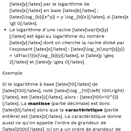
[latex]y[/latex] par le logarithme de
[latex]x[/latex] en base [latex]b[/latex] :
[latex]\log_{b}{(x^y)} = y \log_{b}(x)[/latex], si [latex]x
\gt 0[/latex].
Le logarithme d'une racine [latex]\sqrt[x]{y}
[/latex] est égal au logarithme du nombre
[latex]y[/latex] dont on cherche la racine divisé par
l'exposant [latex]x[/latex] : [latex]\log_b(\sqrt[x]{y})
= \dfrac{1}{x}\log_{b}(y)[/latex], si [latex]y \geq
2[/latex] et [latex]y \geq 0[/latex].
Exemple
Si le logarithme à base [latex]10[/latex] de
[latex]100[/latex], noté [latex]\log _{10}\left( 100\right)
[/latex], est [latex]2[/latex], alors : [latex]100=10^{2}
[/latex]. La
mantisse
(partie décimale) est donc
[latex]0[/latex] alors que la
caractéristique
(partie
entière) est [latex]2[/latex]. La caractéristique donne
aussi ce qu'on appelle l'
ordre de grandeur
de
[latex]2000[/latex]. Ici on a un ordre de grandeur de