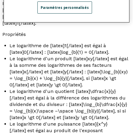
Le logarithme du nombre [latex]a[/latex] dans la base
Paramètres personnalisés
[latex]b[/latex] se note [latex]\log_{b}(a)[/latex], où
[latex]b[/latex] est un nombre positif, différent de
[latex]1[/latex].
Propriétés
Le logarithme de [latex]1[/latex] est égal à
[latex]0[/latex] : [latex]log_{b}(1) = 0[/latex].
Le logarithme d'un produit [latex]xy[/latex] est égal
à la somme des logarithmes de ses facteurs
[latex]x[/latex] et [latex]y[/latex] : [latex]\log_{b}(xy)
= \log_{b}(x) + \log_{b}(y)[/latex], si [latex]x \gt
0[/latex] et [latex]y \gt 0[/latex].
Le logarithme d'un quotient [latex]\dfrac{x}{y}
[/latex] est égal à la différence des logarithmes du
dividende et du diviseur : [latex]\log_{b}\dfrac{x}{y}
= \log_{b}(x)\space –\space \log_{b}(y)[/latex], si si
[latex]x \gt 0[/latex] et [latex]y \gt 0[/latex].
Le logarithme d'une puissance [latex]{x^y}
[/latex] est égal au produit de l'exposant