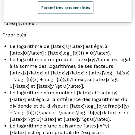
Le logarithme du nombre [latex]a[/latex] dans la base
Paramètres personnalisés
[latex]b[/latex] se note [latex]\log_{b}(a)[/latex], où
[latex]b[/latex] est un nombre positif, différent de
[latex]1[/latex].
Propriétés
Le logarithme de [latex]1[/latex] est égal à
[latex]0[/latex] : [latex]log_{b}(1) = 0[/latex].
Le logarithme d'un produit [latex]xy[/latex] est égal
à la somme des logarithmes de ses facteurs
[latex]x[/latex] et [latex]y[/latex] : [latex]\log_{b}(xy)
= \log_{b}(x) + \log_{b}(y)[/latex], si [latex]x \gt
0[/latex] et [latex]y \gt 0[/latex].
Le logarithme d'un quotient [latex]\dfrac{x}{y}
[/latex] est égal à la différence des logarithmes du
dividende et du diviseur : [latex]\log_{b}\dfrac{x}{y}
= \log_{b}(x)\space –\space \log_{b}(y)[/latex], si si
[latex]x \gt 0[/latex] et [latex]y \gt 0[/latex].
Le logarithme d'une puissance [latex]{x^y}
[/latex] est égal au produit de l'exposant