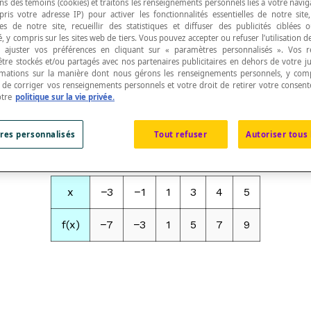
ns des témoins (cookies) et traitons les renseignements personnels liés à votre navig
pris votre adresse IP) pour activer les fonctionnalités essentielles de notre site
s de notre site, recueillir des statistiques et diffuser des publicités ciblées
, y compris sur les sites web de tiers. Vous pouvez accepter ou refuser l’utilisation d
 ajuster vos préférences en cliquant sur « paramètres personnalisés ». Vos 
être stockés et/ou partagés avec nos partenaires publicitaires en dehors de votre ju
rmations sur la manière dont nous gérons les renseignements personnels, y comp
eur à partir de la règle de construction d'une tabl
t de corriger vos renseignements personnels et votre droit de retirer votre consent
otre
politique sur la vie privée.
res personnalisés
Tout refuser
Autoriser tous 
x
−3
−1
1
3
4
5
f
(
x
)
−7
−3
1
5
7
9