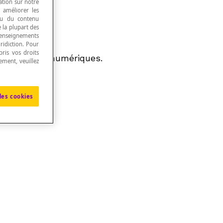
ation sur notre
, améliorer les
 ou du contenu
e la plupart des
renseignements
ridiction. Pour
ris vos droits
e de valeurs numériques.
ement, veuillez
les cookies