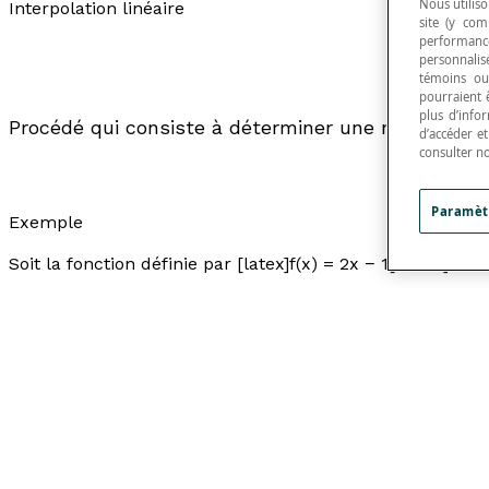
Nous utiliso
Interpolation linéaire
site (y com
performance
personnalisé
témoins ou
pourraient 
plus d’info
Procédé qui consiste à déterminer une nouvelle val
d’accéder e
consulter n
Paramèt
Exemple
Soit la fonction définie par [latex]f(x) = 2x − 1[/latex].