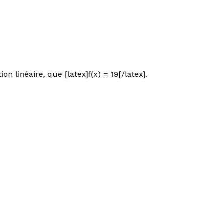
on linéaire, que [latex]f(x) = 19[/latex].