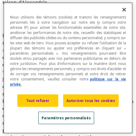
Héron d'Alexandrie
Nous utilisons des témoins (cookies) et traitons les renseignements
personnels liés à votre navigation sur notre site (y compris votre
adresse IP) pour activer les fonctionnalités essentielles de notre site,
améliorer les performances de notre site, recueillir des statistiques et
Héron d'Alexandrie était est un ingénieur, un
diffuser des publicités ciblées ou du contenu personnalisé, y compris sur
mécanicien et un mathématicien grec du premier
les sites web de tiers. Vous pouvez accepter ou refuser l’utilisation de la
plupart des témoins ou ajuster vos préférences en cliquant sur «
siècle après J.-C. On attribue à Héron
paramètres personnalisés ». Vos renseignements pourraient être
d'Alexandrie plusieurs formules mathématiques
stockés et/ou partagés avec nos partenaires publicitaires en dehors de
votre juridiction. Pour plus d’informations sur la manière dont nous
dont une méthode de calcul de l'aire d'un
gérons les renseignements personnels, y compris vos droits d’accéder et
triangle sans utiliser de hauteur (
formule de
de corriger vos renseignements personnels et votre droit de retirer
Héron
), ainsi qu'une autre permettant
votre consentement, veuillez consulter notre
politique sur la vie
privée.
d'approcher la racine carrée de n'importe quel
nombre de manière récursive (méthode de
Héron). Cependant, la première formule avait déjà
Tout refuser
Autoriser tous les cookies
été prouvée par Archimède. Il fut aussi,
dans
Stereometrica
, l'auteur de formules de
Paramètres personnalisés
mesures de longueur, de surface et de volume
pour des objets en trois dimensions. Les