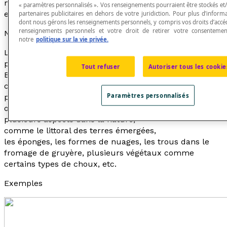
montrer que des figures dont l'aire est un nombre
« paramètres personnalisés ». Vos renseignements pourraient être stockés et
entier peuvent avoir un périmètre infini.
partenaires publicitaires en dehors de votre juridiction. Pour plus d’inform
dont nous gérons les renseignements personnels, y compris vos droits d’accéd
renseignements personnels et votre droit de retirer votre consentement
Note historique
notre
politique sur la vie privée.
Le mot
fractal
, du latin
fractus
(brisé), a été proposé
par le mathématicien français d'origine polonaise
Tout refuser
Autoriser tous les cookie
Benoît Mandelbrot, vers 1975, pour désigner un
concept servant à étudier les
Paramètres personnalisés
processus et les formes irrégulières
ou fragmentées que l'on trouve sous
plusieurs aspects dans la nature,
comme le littoral des terres émergées,
les éponges, les formes de nuages, les trous dans le
fromage de gruyère, plusieurs végétaux comme
certains types de choux, etc.
Exemples