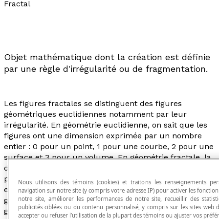
Fractal
Objet mathématique dont la création est définie
par une règle d'irrégularité ou de fragmentation.
Les figures fractales se distinguent des figures
géométriques euclidiennes notamment par leur
irrégularité. En géométrie euclidienne, on sait que les
figures ont une dimension exprimée par un nombre
entier : 0 pour un point, 1 pour une courbe, 2 pour une
surface et 3 pour un volume. En géométrie fractale, la
dimension d'une fractale (ou image fractale) peut
prendre des valeurs qui ne sont pas des nombres
Nous utilisons des témoins (cookies) et traitons les renseignements per
entiers : la dimension fractale constitue une
navigation sur notre site (y compris votre adresse IP) pour activer les fonctionn
notre site, améliorer les performances de notre site, recueillir des statist
généralisation de la notion de dimension utilisée en
publicités ciblées ou du contenu personnalisé, y compris sur les sites web 
géométrie euclidienne. Elle permet, par exemple, de
accepter ou refuser l’utilisation de la plupart des témoins ou ajuster vos préfé