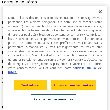
Formule de Héron
Nous utilisons des témoins (cookies) et traitons les renseignements
personnels liés à votre navigation sur notre site (y compris votre
Relation entre les mesures des côtés d'un triangle et
adresse IP) pour activer les fonctionnalités essentielles de notre site,
son aire.
améliorer les performances de notre site, recueillir des statistiques et
diffuser des publicités ciblées ou du contenu personnalisé, y compris sur
Formule
les sites web de tiers. Vous pouvez accepter ou refuser l’utilisation de la
plupart des témoins ou ajuster vos préférences en cliquant sur «
Cette formule permet de calculer l'aire d'un triangle à
paramètres personnalisés ». Vos renseignements pourraient être
stockés et/ou partagés avec nos partenaires publicitaires en dehors de
partir des mesures de ses trois côtés.
votre juridiction. Pour plus d’informations sur la manière dont nous
gérons les renseignements personnels, y compris vos droits d’accéder et
Pour un triangle dont les côtés mesurent
de corriger vos renseignements personnels et votre droit de retirer
respectivement
a
,
b
et
c
, on appelle
p
le demi-
votre consentement, veuillez consulter notre
politique sur la vie
périmètre du triangle. La formule de Héron permet
privée.
alors de calculer l'aire
A
du triangle de la façon
suivante :
Tout refuser
Autoriser tous les cookies
[latex]A=\sqrt{p\left(p-a\right)\left(p-b\right)\left(p-
c\right)}[/latex]
Paramètres personnalisés
Exemple