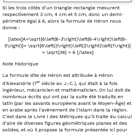
Si les trois côtés d'un triangle rectangle mesurent
respectivement 3 cm, 4 cm et 5 cm, donc un demi-
périmètre égal à 6, alors la formule de Héron nous
donne :
[latex]A=\sqrt{6\left(6-3\right)\left(6-4\right)\left(6-
5\right)}= \sqrt{6\left(3\right)\left(2\right)\left(1\right)}
= \sqrt{36} = 6 [/latex]
Note historique
La formule dite de Héron est attribuée à Héron
er
d'Alexandrie (1
siècle av. J.-C.), qui était à la fois
ingénieur, mécanicien et mathématicien. On lui doit de
nombreux écrits qui ont par la suite été traduits en
latin (par les savants européens avant le Moyen-Âge) et
en arabe après l'avènement de l'Islam dans la région.
C'est dans le Livre I des
Métriques
qu'il traite du calcul
d'aire de diverses figures géométriques planes et des
solides, et où il propose la formule présentée ici pour