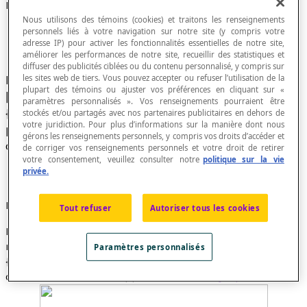
Fonction rationnelle
Nous utilisons des témoins (cookies) et traitons les renseignements
personnels liés à votre navigation sur notre site (y compris votre
adresse IP) pour activer les fonctionnalités essentielles de notre site,
améliorer les performances de notre site, recueillir des statistiques et
diffuser des publicités ciblées ou du contenu personnalisé, y compris sur
les sites web de tiers. Vous pouvez accepter ou refuser l’utilisation de la
Fonction définie par une relation de la forme
plupart des témoins ou ajuster vos préférences en cliquant sur «
[latex]f\left(x\right)=\dfrac{p\left(x\right)}
paramètres personnalisés ». Vos renseignements pourraient être
{q\left(x\right)}[/latex] où
p
(
x
) et
q
(
x
) sont des
stockés et/ou partagés avec nos partenaires publicitaires en dehors de
votre juridiction. Pour plus d’informations sur la manière dont nous
polynômes et au moins un des
coefficients
de
gérons les renseignements personnels, y compris vos droits d’accéder et
q
(
x
) est non nul.
de corriger vos renseignements personnels et votre droit de retirer
votre consentement, veuillez consulter notre
politique sur la vie
privée.
Exemple
Tout refuser
Autoriser tous les cookies
La fonction
f
définie dans l'ensemble des nombres
réels par la relation [latex]f\left(x\right)=\dfrac {4x-2}
Paramètres personnalisés
{x+1}[/latex] est une fonction rationnelle. Le graphique
de cette fonction fait apparaitre deux
asymptotes
: