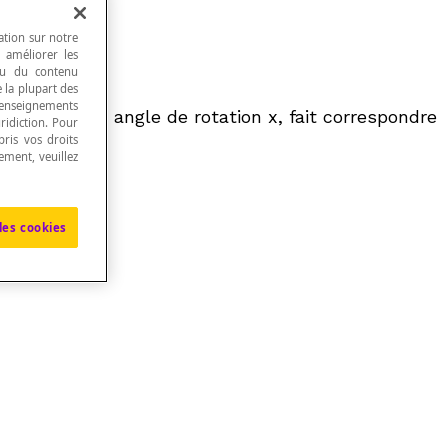
ation sur notre
, améliorer les
 ou du contenu
e la plupart des
renseignements
] qui, à tout angle de rotation
x
, fait correspondre
ridiction. Pour
ris vos droits
ement, veuillez
les cookies