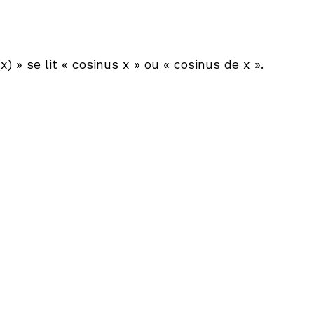
(
x
) » se lit « cosinus
x
» ou « cosinus de
x
».