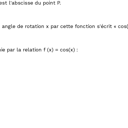
 est l'abscisse du point P.
n angle de rotation
x
par cette fonction s'écrit « cos
ie par la relation
f
(
x
) = cos(
x
)
: