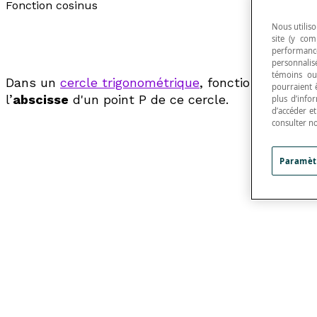
Fonction cosinus
Nous utiliso
site (y com
performance
personnalisé
témoins ou
Dans un
cercle trigonométrique
, fonction
f
de [late
pourraient 
l’
abscisse
d'un point P de ce cercle.
plus d’info
d’accéder e
consulter n
Paramèt