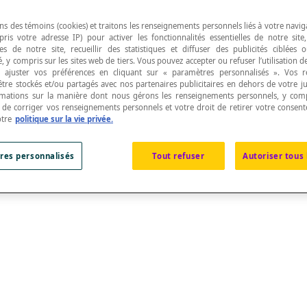
ns des témoins (cookies) et traitons les renseignements personnels liés à votre navig
pris votre adresse IP) pour activer les fonctionnalités essentielles de notre site
s de notre site, recueillir des statistiques et diffuser des publicités ciblées
, y compris sur les sites web de tiers. Vous pouvez accepter ou refuser l’utilisation d
 ajuster vos préférences en cliquant sur « paramètres personnalisés ». Vos 
x]\mathbb{R}[/latex] dans [latex]\mathbb{R}[/latex
être stockés et/ou partagés avec nos partenaires publicitaires en dehors de votre ju
rmations sur la manière dont nous gérons les renseignements personnels, y comp
t de corriger vos renseignements personnels et votre droit de retirer votre consent
otre
politique sur la vie privée.
res personnalisés
Tout refuser
Autoriser tous 