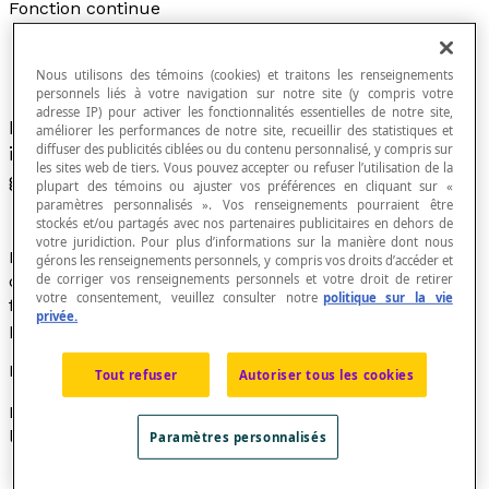
Fonction continue
Nous utilisons des témoins (cookies) et traitons les renseignements
personnels liés à votre navigation sur notre site (y compris votre
adresse IP) pour activer les fonctionnalités essentielles de notre site,
Intuitivement, fonction dont la courbe n'est
améliorer les performances de notre site, recueillir des statistiques et
diffuser des publicités ciblées ou du contenu personnalisé, y compris sur
interrompue nulle part. On peut en tracer le
les sites web de tiers. Vous pouvez accepter ou refuser l’utilisation de la
graphique sans lever le crayon.
plupart des témoins ou ajuster vos préférences en cliquant sur «
paramètres personnalisés ». Vos renseignements pourraient être
stockés et/ou partagés avec nos partenaires publicitaires en dehors de
votre juridiction. Pour plus d’informations sur la manière dont nous
Même si une fonction continue sur un intervalle [
a
,
b
]
gérons les renseignements personnels, y compris vos droits d’accéder et
de corriger vos renseignements personnels et votre droit de retirer
doit être définie pour tout élément de cet intervalle, il
votre consentement, veuillez consulter notre
politique sur la vie
faut aussi mentionner que son image doit aussi ne
privée.
présenter aucune discontinuité.
Exemples
Tout refuser
Autoriser tous les cookies
La fonction
f
définie par la relation
f
(
x
) = −2
x
² + 4 sur
l'intervalle [-1, 1] est une fonction continue.
Paramètres personnalisés