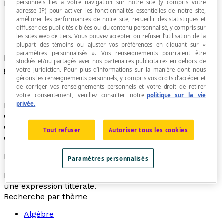
personnels liés à votre navigation sur notre site (y compris votre
Expression littérale
adresse IP) pour activer les fonctionnalités essentielles de notre site,
améliorer les performances de notre site, recueillir des statistiques et
diffuser des publicités ciblées ou du contenu personnalisé, y compris sur
les sites web de tiers. Vous pouvez accepter ou refuser l’utilisation de la
plupart des témoins ou ajuster vos préférences en cliquant sur «
paramètres personnalisés ». Vos renseignements pourraient être
Expression dans laquelle les nombres ou les
stockés et/ou partagés avec nos partenaires publicitaires en dehors de
grandeurs sont représentées par des lettres.
votre juridiction. Pour plus d’informations sur la manière dont nous
gérons les renseignements personnels, y compris vos droits d’accéder et
de corriger vos renseignements personnels et votre droit de retirer
votre consentement, veuillez consulter notre
politique sur la vie
privée.
La majorité des formules géométriques usuelles,
comme celle qui permet de calculer l’aire
A
d’un
disque, soit « [latex]A = \pi{r}^{2}[/latex] », sont des
Tout refuser
Autoriser tous les cookies
expressions littérales.
Exemple
Paramètres personnalisés
L’expression « [latex]A{x}^{2} + Bx + C = 0[/latex] » est
une expression littérale.
Recherche par thème
Algèbre