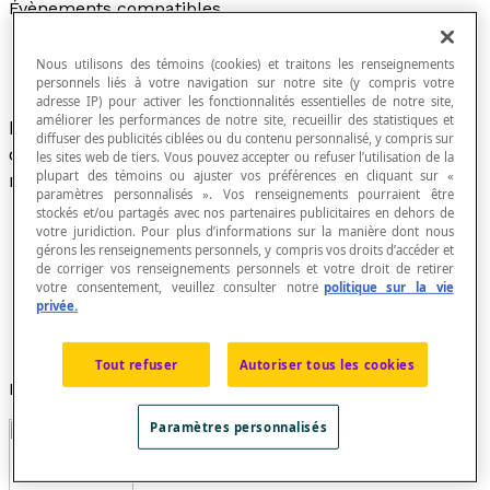
Évènements compatibles
Nous utilisons des témoins (cookies) et traitons les renseignements
personnels liés à votre navigation sur notre site (y compris votre
adresse IP) pour activer les fonctionnalités essentielles de notre site,
améliorer les performances de notre site, recueillir des statistiques et
Évènements qui comportent des résultats en
diffuser des publicités ciblées ou du contenu personnalisé, y compris sur
commun et qui peuvent ainsi se réaliser en
les sites web de tiers. Vous pouvez accepter ou refuser l’utilisation de la
plupart des témoins ou ajuster vos préférences en cliquant sur «
même temps.
paramètres personnalisés ». Vos renseignements pourraient être
stockés et/ou partagés avec nos partenaires publicitaires en dehors de
votre juridiction. Pour plus d’informations sur la manière dont nous
gérons les renseignements personnels, y compris vos droits d’accéder et
de corriger vos renseignements personnels et votre droit de retirer
On dit aussi que des évènements compatibles sont
votre consentement, veuillez consulter notre
politique sur la vie
joints
ou
inclusifs
.
privée.
Si deux évènements A et B sont compatibles, alors A
∩ B ≠ ∅.
Tout refuser
Autoriser tous les cookies
Exemple
Paramètres personnalisés