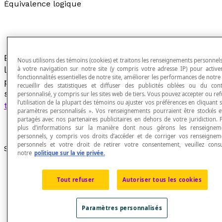
Équivalence logique
Étant donné des propositions P et Q,
Nous utilisons des témoins (cookies) et traitons les renseignements personnels
l'équivalence logique de P et Q est la nouvelle
à votre navigation sur notre site (y compris votre adresse IP) pour activer
fonctionnalités essentielles de notre site, améliorer les performances de notre 
proposition, notée P ⇔ Q, qui est vraie si et
recueillir des statistiques et diffuser des publicités ciblées ou du con
seulement si la
biconditionnelle
P ↔︎ Q est une
personnalisé, y compris sur les sites web de tiers. Vous pouvez accepter ou re
l’utilisation de la plupart des témoins ou ajuster vos préférences en cliquant 
tautologie
.
paramètres personnalisés ». Vos renseignements pourraient être stockés e
partagés avec nos partenaires publicitaires en dehors de votre juridiction. 
plus d’informations sur la manière dont nous gérons les renseignem
personnels, y compris vos droits d’accéder et de corriger vos renseignem
personnels et votre droit de retirer votre consentement, veuillez consu
Symbolisme
notre
politique sur la vie privée.
L’équivalence logique des propositions P et Q se
note « P ⇔ Q » qui se lit « P est logiquement
Tout refuser
Autoriser tous les cookies
équivalent à Q ».
La table de vérité suivante montre que les
Paramètres personnalisés
propositions P et Q sont équivalentes.