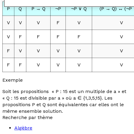
P
Q
P → Q
¬P
¬P ∨ Q
(P → Q) ↔ (¬P 
V
V
V
F
V
V
V
F
F
F
F
V
F
V
V
V
V
V
F
F
V
V
V
V
Exemple
Soit les propositions « P : 15 est un multiple de
a
» et
«
Q : 15 est divisible par
a
» où
a
∈ {1,3,5,15}.
Les
propositions P et Q sont équivalentes car elles ont le
même ensemble solution.
Recherche par thème
Algèbre