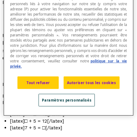
Équation d'addition
personnels liés à votre navigation sur notre site (y compris votre
adresse IP) pour activer les fonctionnalités essentielles de notre site,
améliorer les performances de notre site, recueillir des statistiques et
diffuser des publicités ciblées ou du contenu personnalisé, y compris sur
les sites web de tiers. Vous pouvez accepter ou refuser l’utilisation de la
plupart des témoins ou ajuster vos préférences en cliquant sur «
Une équation contenant une inconnue, appelée
paramètres personnalisés ». Vos renseignements pourraient être
stockés et/ou partagés avec nos partenaires publicitaires en dehors de
le
terme manquant
, soit l'un des deux termes ou
votre juridiction. Pour plus d’informations sur la manière dont nous
sa somme, est généralement appelée une
gérons les renseignements personnels, y compris vos droits d’accéder et
de corriger vos renseignements personnels et votre droit de retirer
équation d'addition.
votre consentement, veuillez consulter notre
politique sur la vie
privée.
Tout refuser
Autoriser tous les cookies
Exemples
Dans chacune des trois équations ci-dessous,
Paramètres personnalisés
l'inconnue est représentée par [latex]□[/latex].
[latex]7 + □ = 12[/latex]
[latex]□ + 5 = 12[/latex]
[latex]7 + 5 = □[/latex]