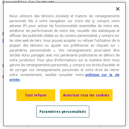
Ensembles équipotents
Nous utilisons des témoins (cookies) et traitons les renseignements
personnels liés à votre navigation sur notre site (y compris votre
adresse IP) pour activer les fonctionnalités essentielles de notre site,
améliorer les performances de notre site, recueillir des statistiques et
Ensembles qui peuvent être mis en
relation
diffuser des publicités ciblées ou du contenu personnalisé, y compris sur
biunivoque
l'un avec l'autre.
les sites web de tiers. Vous pouvez accepter ou refuser l’utilisation de la
plupart des témoins ou ajuster vos préférences en cliquant sur «
paramètres personnalisés ». Vos renseignements pourraient être
stockés et/ou partagés avec nos partenaires publicitaires en dehors de
votre juridiction. Pour plus d’informations sur la manière dont nous
gérons les renseignements personnels, y compris vos droits d’accéder et
Exemple
de corriger vos renseignements personnels et votre droit de retirer
votre consentement, veuillez consulter notre
politique sur la vie
Les ensembles A et B ci-dessous sont équipotents.
privée.
Tout refuser
Autoriser tous les cookies
Paramètres personnalisés