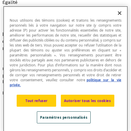
Égalité
Nous utilisons des témoins (cookies) et traitons les renseignements
personnels liés à votre navigation sur notre site (y compris votre
adresse IP) pour activer les fonctionnalités essentielles de notre site,
Relation entre deux quantités de même valeur
améliorer les performances de notre site, recueillir des statistiques et
diffuser des publicités ciblées ou du contenu personnalisé, y compris sur
ou entre deux représentations d'un même objet
les sites web de tiers. Vous pouvez accepter ou refuser l’utilisation de la
mathématique.
plupart des témoins ou ajuster vos préférences en cliquant sur «
paramètres personnalisés ». Vos renseignements pourraient être
stockés et/ou partagés avec nos partenaires publicitaires en dehors de
votre juridiction. Pour plus d’informations sur la manière dont nous
Une égalité peut être soit vraie, soit fausse. Elle ne
gérons les renseignements personnels, y compris vos droits d’accéder et
peut être vraie et fausse en même temps. La vérité ou
de corriger vos renseignements personnels et votre droit de retirer
votre consentement, veuillez consulter notre
politique sur la vie
la fausseté d'une égalité s'appelle sa
valeur de vérité
.
privée.
Notation
Tout refuser
Autoriser tous les cookies
La relation d'égalité se note à l'aide du symbole « =
» qui se lit « est égal à ».
Ce symbole est utilisé entre des nombres, des
Paramètres personnalisés
variables numériques, des vecteurs, des matrices,
ou des ensembles.