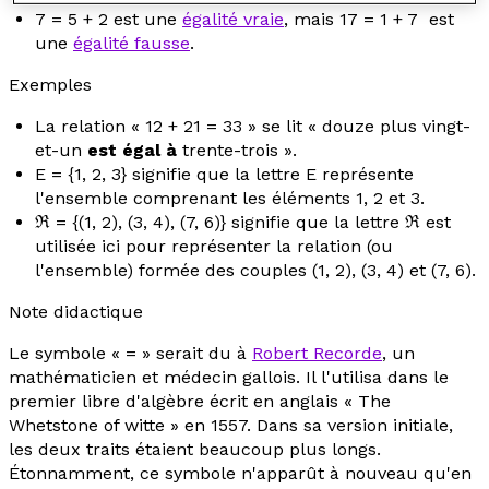
7 = 5 + 2 est une
égalité vraie
, mais 17 = 1 + 7 est
une
égalité fausse
.
Exemples
La relation « 12 + 21 = 33 » se lit « douze plus vingt-
et-un
est égal à
trente-trois ».
E = {1, 2, 3} signifie que la lettre E représente
l'ensemble comprenant les éléments 1, 2 et 3.
ℜ = {(1, 2), (3, 4), (7, 6)} signifie que la lettre ℜ est
utilisée ici pour représenter la relation (ou
l'ensemble) formée des couples (1, 2), (3, 4) et (7, 6).
Note didactique
Le symbole « = » serait du à
Robert Recorde
, un
mathématicien et médecin gallois. Il l'utilisa dans le
premier libre d'algèbre écrit en anglais «
The
Whetstone of witte
» en 1557. Dans sa version initiale,
les deux traits étaient beaucoup plus longs.
Étonnamment, ce symbole n'apparût à nouveau qu'en