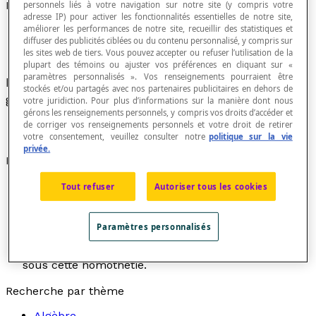
Droite fixe
personnels liés à votre navigation sur notre site (y compris votre
adresse IP) pour activer les fonctionnalités essentielles de notre site,
améliorer les performances de notre site, recueillir des statistiques et
diffuser des publicités ciblées ou du contenu personnalisé, y compris sur
les sites web de tiers. Vous pouvez accepter ou refuser l’utilisation de la
plupart des témoins ou ajuster vos préférences en cliquant sur «
paramètres personnalisés ». Vos renseignements pourraient être
Droite invariante sous une transformation
stockés et/ou partagés avec nos partenaires publicitaires en dehors de
géométrique.
votre juridiction. Pour plus d’informations sur la manière dont nous
gérons les renseignements personnels, y compris vos droits d’accéder et
de corriger vos renseignements personnels et votre droit de retirer
votre consentement, veuillez consulter notre
politique sur la vie
privée.
Exemples
L'axe de symétrie est une droite fixe sous cette
Tout refuser
Autoriser tous les cookies
symétrie.
L'axe de réflexion est une droite fixe sous cette
Paramètres personnalisés
réflexion.
Les traces d'une homothétie sont des droites fixes
sous cette homothétie.
Recherche par thème
Algèbre