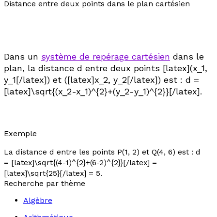
Distance entre deux points dans le plan cartésien
Dans un
système de repérage cartésien
dans le
plan, la distance
d
entre deux points [latex](x_1,
y_1[/latex]) et ([latex]x_2, y_2[/latex]) est :
d
=
[latex]\sqrt{(x_2-x_1)^{2}+(y_2-y_1)^{2}}[/latex].
Exemple
La distance
d
entre les points P(1, 2) et Q(4, 6) est :
d
= [latex]\sqrt{(4-1)^{2}+(6-2)^{2}}[/latex] =
[latex]\sqrt{25}[/latex] = 5.
Recherche par thème
Algèbre