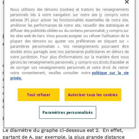
Diamètre d'un graphe
Nous utilisons des témoins (cookies) et traitons les renseignements
personnels liés à votre navigation sur notre site (y compris votre
adresse IP) pour activer les fonctionnalités essentielles de notre site,
améliorer les performances de notre site, recueillir des statistiques et
diffuser des publicités ciblées ou du contenu personnalisé, y compris sur
Plus longue
distance
des plus courtes distances
les sites web de tiers. Vous pouvez accepter ou refuser l’utilisation de la
plupart des témoins ou ajuster vos préférences en cliquant sur «
entre deux
sommets
d'un graphe connexe.
paramètres personnalisés ». Vos renseignements pourraient être
stockés et/ou partagés avec nos partenaires publicitaires en dehors de
votre juridiction. Pour plus d’informations sur la manière dont nous
gérons les renseignements personnels, y compris vos droits d’accéder et
Considérant les plus courts chemins entre deux
de corriger vos renseignements personnels et votre droit de retirer
sommets (distance), le diamètre d'un graphe est le
votre consentement, veuillez consulter notre
politique sur la vie
privée.
nombre d'arêtes de la plus longue de ces distances.
Ainsi, pour trouver le diamètre d'un graphe, il faut
d'abord trouver le chemin le plus court entre chaque
Tout refuser
Autoriser tous les cookies
paire de sommets . La plus grande longueur de l'un de
ces chemins est le diamètre du graphe.
Paramètres personnalisés
Exemple
Le diamètre du graphe ci-dessous est 2. En effet,
partant de A, par exemple, la plus grande distance