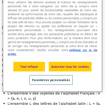
Définition d'un ensemble en extension
Nous utilisons des témoins (cookies) et traitons les renseignements
personnels liés à votre navigation sur notre site (y compris votre
adresse IP) pour activer les fonctionnalités essentielles de notre site,
améliorer les performances de notre site, recueillir des statistiques et
diffuser des publicités ciblées ou du contenu personnalisé, y compris sur
les sites web de tiers. Vous pouvez accepter ou refuser l’utilisation de la
plupart des témoins ou ajuster vos préférences en cliquant sur «
Description d'un ensemble à partir de la liste de
paramètres personnalisés ». Vos renseignements pourraient être
ses éléments.
stockés et/ou partagés avec nos partenaires publicitaires en dehors de
votre juridiction. Pour plus d’informations sur la manière dont nous
gérons les renseignements personnels, y compris vos droits d’accéder et
de corriger vos renseignements personnels et votre droit de retirer
En général, la définition d'un ensemble en extension
votre consentement, veuillez consulter notre
politique sur la vie
privée.
donne la liste de tous les éléments de l'ensemble.
Lorsque l'ensemble n'est pas
fini
mais comporte une
liste prévisible d'éléments, alors, on introduit quelques
Tout refuser
Autoriser tous les cookies
points de suspension pour indiquer que la liste
se poursuit telle qu'amorcée.
Paramètres personnalisés
Exemple
L'ensemble V des voyelles de l'alphabet français : V
= {a, e, i, o, u, y}
L'ensemble L des lettres de l'alphabet latin : L = {a,