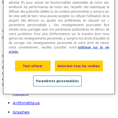
Décile
adresse IP) pour activer les fonctionnalités essentielles de notre site,
améliorer les performances de notre site, recueillir des statistiques et
diffuser des publicités ciblées ou du contenu personnalisé, y compris sur
les sites web de tiers. Vous pouvez accepter ou refuser l’utilisation de la
plupart des témoins ou ajuster vos préférences en cliquant sur «
paramètres personnalisés ». Vos renseignements pourraient être
stockés et/ou partagés avec nos partenaires publicitaires en dehors de
Chacun des nombres qui divisent un ensemble
votre juridiction. Pour plus d’informations sur la manière dont nous
d’observations en 10 parties d'effectifs égaux.
gérons les renseignements personnels, y compris vos droits d’accéder et
de corriger vos renseignements personnels et votre droit de retirer
votre consentement, veuillez consulter notre
politique sur la vie
privée.
Chacune de ces parties représente ainsi [latex]\frac{1}
{10}[/latex] de l'échantillon de la population observée.
Tout refuser
Autoriser tous les cookies
Le
rang décile
correspond à la proportion des valeurs
d'une distribution inférieure ou égale à une valeur
déterminée.
Paramètres personnalisés
Recherche par thème
Algèbre
Arithmétique
Graphes