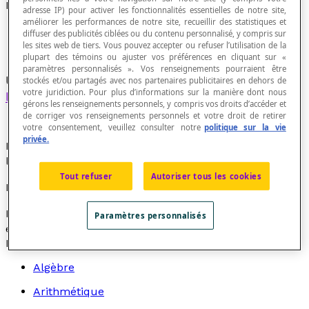
Décalitre
adresse IP) pour activer les fonctionnalités essentielles de notre site,
améliorer les performances de notre site, recueillir des statistiques et
diffuser des publicités ciblées ou du contenu personnalisé, y compris sur
les sites web de tiers. Vous pouvez accepter ou refuser l’utilisation de la
plupart des témoins ou ajuster vos préférences en cliquant sur «
paramètres personnalisés ». Vos renseignements pourraient être
Unité de mesure de
capacité
qui équivaut à dix
stockés et/ou partagés avec nos partenaires publicitaires en dehors de
votre juridiction. Pour plus d’informations sur la manière dont nous
litres
.
gérons les renseignements personnels, y compris vos droits d’accéder et
de corriger vos renseignements personnels et votre droit de retirer
votre consentement, veuillez consulter notre
politique sur la vie
privée.
Le décalitre est un multiple de l'unité de base qui est
le
litre
.
Tout refuser
Autoriser tous les cookies
Notation
Le symbole du décalitre est « dal ». Un décalitre
Paramètres personnalisés
équivaut à 10 litres et on écrit : 1 dal = 10 L.
Recherche par thème
Algèbre
Arithmétique