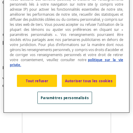
Cylindre oblique
personnels liés à votre navigation sur notre site (y compris votre
adresse IP) pour activer les fonctionnalités essentielles de notre site,
améliorer les performances de notre site, recueillir des statistiques et
diffuser des publicités ciblées ou du contenu personnalisé, y compris sur
les sites web de tiers. Vous pouvez accepter ou refuser l’utilisation de la
plupart des témoins ou ajuster vos préférences en cliquant sur «
Cylindre dont les
génératrices
ne sont pas
paramètres personnalisés ». Vos renseignements pourraient être
stockés et/ou partagés avec nos partenaires publicitaires en dehors de
perpendiculaires aux bases.
votre juridiction. Pour plus d’informations sur la manière dont nous
gérons les renseignements personnels, y compris vos droits d’accéder et
de corriger vos renseignements personnels et votre droit de retirer
votre consentement, veuillez consulter notre
politique sur la vie
privée.
Exemple
Voici un exemple de cylindre oblique à bases
Tout refuser
Autoriser tous les cookies
discoïdales.
Paramètres personnalisés