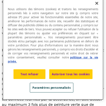
Contrainte
Nous utilisons des témoins (cookies) et traitons les renseignements
personnels liés à votre navigation sur notre site (y compris votre
adresse IP) pour activer les fonctionnalités essentielles de notre site,
améliorer les performances de notre site, recueillir des statistiques et
diffuser des publicités ciblées ou du contenu personnalisé, y compris sur
Condition restrictive imposée à une ou des
les sites web de tiers. Vous pouvez accepter ou refuser l’utilisation de la
variables numériques ou géométriques.
plupart des témoins ou ajuster vos préférences en cliquant sur «
paramètres personnalisés ». Vos renseignements pourraient être
stockés et/ou partagés avec nos partenaires publicitaires en dehors de
votre juridiction. Pour plus d’informations sur la manière dont nous
gérons les renseignements personnels, y compris vos droits d’accéder et
L'utilisation de contraintes est essentielle au traitement
de corriger vos renseignements personnels et votre droit de retirer
de problèmes d'
optimisation
linéaire.
votre consentement, veuillez consulter notre
politique sur la vie
privée.
Exemple
On prévoit utiliser au total au moins 150 litres de
Tout refuser
Autoriser tous les cookies
peinture pour repeindre les classes d’une école dont la
surface totale est évaluée à moins de 500 m². Pour
Paramètres personnalisés
respecter le code de couleur de l'école, on peut utiliser
de la peinture blanche et de la peinture verte. Selon
les données fournies par la décoratrice, on doit utiliser
au maximum 3 fois plus de peinture verte que de