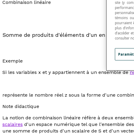
Combinaison linéaire
site (y com
performance
personnalisé
témoins ou
pourraient 
plus d’info
d’accéder e
Somme de produits d'éléments d'un ensemble V d
consulter n
Paramèt
Exemple
Si les variables
x
et
y
appartiennent à un ensemble de
n
représente le nombre réel
z
sous la forme d'une combina
Note didactique
La notion de combinaison linéaire réfère à deux ensembl
scalaires
d'un espace numérique tel que l'ensemble des 
une somme de produits d'un scalaire de S et d'un vecteu