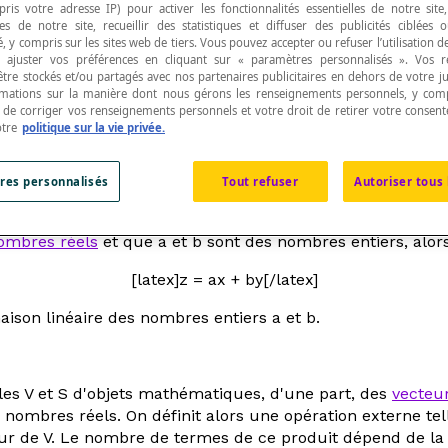
pris votre adresse IP) pour activer les fonctionnalités essentielles de notre site
s de notre site, recueillir des statistiques et diffuser des publicités ciblées
, y compris sur les sites web de tiers. Vous pouvez accepter ou refuser l’utilisation d
 ajuster vos préférences en cliquant sur « paramètres personnalisés ». Vos 
être stockés et/ou partagés avec nos partenaires publicitaires en dehors de votre ju
rmations sur la manière dont nous gérons les renseignements personnels, y comp
t de corriger vos renseignements personnels et votre droit de retirer votre consent
'objets mathématiques par des éléments d'un en
otre
politique sur la vie privée.
res personnalisés
Tout refuser
Autoriser tous 
ombres réels
et que
a
et
b
sont des nombres entiers, alors
[latex]z = ax + by[/latex]
ison linéaire des nombres entiers
a
et
b
.
es V et S d'objets mathématiques, d'une part, des
vecteu
nombres réels. On définit alors une opération externe te
r de V. Le nombre de termes de ce produit dépend de la di