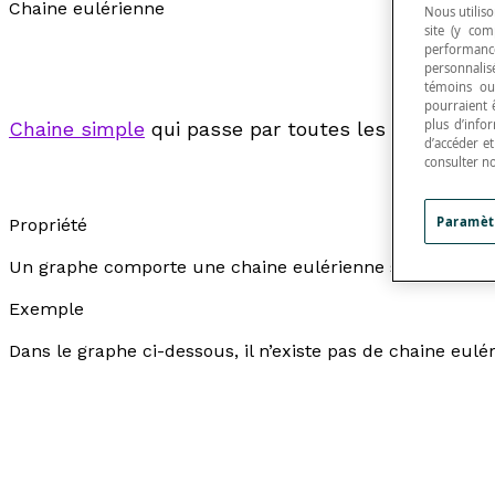
Chaine eulérienne
Nous utiliso
site (y com
performance
personnalisé
témoins ou
pourraient 
plus d’info
Chaine simple
qui passe par toutes les arêtes d’u
d’accéder e
consulter n
Paramèt
Propriété
Un graphe comporte une chaine eulérienne si le graphe
Exemple
Dans le graphe ci-dessous, il n’existe pas de chaine eul