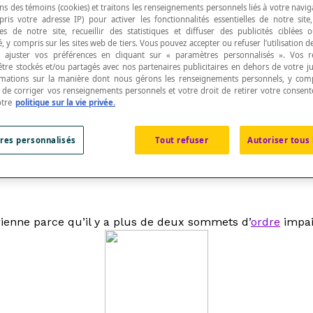
ns des témoins (cookies) et traitons les renseignements personnels liés à votre navig
pris votre adresse IP) pour activer les fonctionnalités essentielles de notre site
s de notre site, recueillir des statistiques et diffuser des publicités ciblées
, y compris sur les sites web de tiers. Vous pouvez accepter ou refuser l’utilisation d
 ajuster vos préférences en cliquant sur « paramètres personnalisés ». Vos 
être stockés et/ou partagés avec nos partenaires publicitaires en dehors de votre ju
rmations sur la manière dont nous gérons les renseignements personnels, y comp
n graphe non orienté.
t de corriger vos renseignements personnels et votre droit de retirer votre consent
otre
politique sur la vie privée.
res personnalisés
Tout refuser
Autoriser tous 
 est
connexe
et s'il comporte deux sommets d'
ordre
impai
érienne parce qu’il y a plus de deux sommets d’
ordre
impai