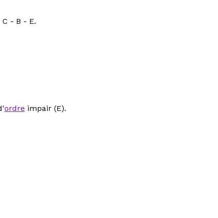
C - B - E.
d'
ordre
impair (E).