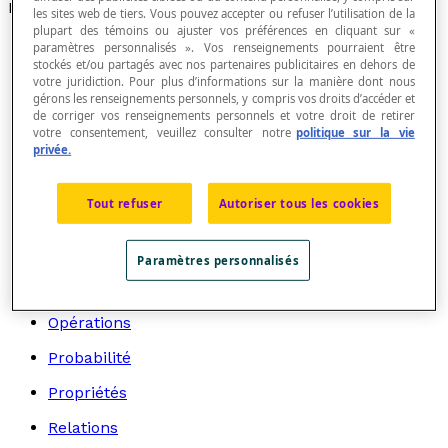
Recherche par thème
les sites web de tiers. Vous pouvez accepter ou refuser l’utilisation de la
plupart des témoins ou ajuster vos préférences en cliquant sur «
Algèbre
paramètres personnalisés ». Vos renseignements pourraient être
stockés et/ou partagés avec nos partenaires publicitaires en dehors de
Arithmétique
votre juridiction. Pour plus d’informations sur la manière dont nous
gérons les renseignements personnels, y compris vos droits d’accéder et
Graphes
de corriger vos renseignements personnels et votre droit de retirer
votre consentement, veuillez consulter notre
politique sur la vie
Géométrie
privée.
Logique et langage mathématique
Tout refuser
Autoriser tous les cookies
Mathématiciens et mathématiciennes
Mesure
Paramètres personnalisés
Modes de représentation
Opérations
Probabilité
Propriétés
Relations