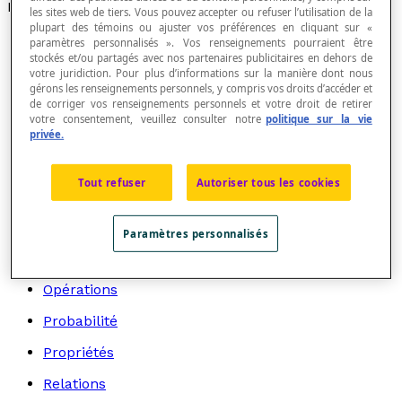
Recherche par thème
les sites web de tiers. Vous pouvez accepter ou refuser l’utilisation de la
plupart des témoins ou ajuster vos préférences en cliquant sur «
Algèbre
paramètres personnalisés ». Vos renseignements pourraient être
stockés et/ou partagés avec nos partenaires publicitaires en dehors de
Arithmétique
votre juridiction. Pour plus d’informations sur la manière dont nous
gérons les renseignements personnels, y compris vos droits d’accéder et
Graphes
de corriger vos renseignements personnels et votre droit de retirer
votre consentement, veuillez consulter notre
politique sur la vie
Géométrie
privée.
Logique et langage mathématique
Tout refuser
Autoriser tous les cookies
Mathématiciens et mathématiciennes
Mesure
Paramètres personnalisés
Modes de représentation
Opérations
Probabilité
Propriétés
Relations