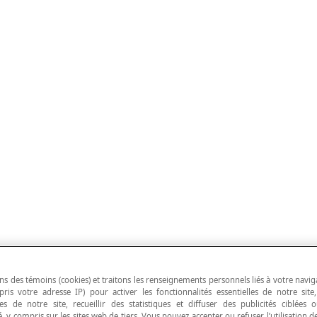
ns des témoins (cookies) et traitons les renseignements personnels liés à votre navig
pris votre adresse IP) pour activer les fonctionnalités essentielles de notre site
s de notre site, recueillir des statistiques et diffuser des publicités ciblées
, y compris sur les sites web de tiers. Vous pouvez accepter ou refuser l’utilisation d