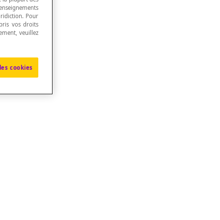
renseignements
ridiction. Pour
ris vos droits
ement, veuillez
les cookies