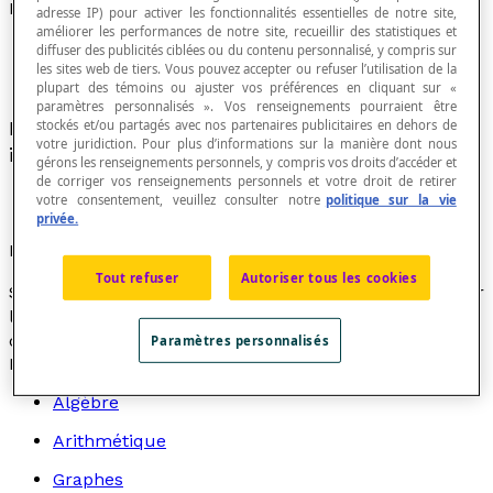
Base d'une fonction exponentielle
adresse IP) pour activer les fonctionnalités essentielles de notre site,
améliorer les performances de notre site, recueillir des statistiques et
diffuser des publicités ciblées ou du contenu personnalisé, y compris sur
les sites web de tiers. Vous pouvez accepter ou refuser l’utilisation de la
plupart des témoins ou ajuster vos préférences en cliquant sur «
paramètres personnalisés ». Vos renseignements pourraient être
stockés et/ou partagés avec nos partenaires publicitaires en dehors de
Nombre qui est affecté de la variable
votre juridiction. Pour plus d’informations sur la manière dont nous
indépendante.
gérons les renseignements personnels, y compris vos droits d’accéder et
de corriger vos renseignements personnels et votre droit de retirer
votre consentement, veuillez consulter notre
politique sur la vie
privée.
Exemple
Tout refuser
Autoriser tous les cookies
Soit la
fonction exponentielle
[latex]f[/latex] définie par
l'équation [latex]f(x) = 5^{(x + 7)}[/latex]. La base de
cette fonction est 5.
Paramètres personnalisés
Recherche par thème
Algèbre
Arithmétique
Graphes