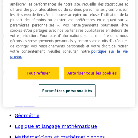
Azimut
améliorer les performances de notre site, recueillir des statistiques et
diffuser des publicités ciblées ou du contenu personnalisé, y compris sur
les sites web de tiers. Vous pouvez accepter ou refuser l’utilisation de la
plupart des témoins ou ajuster vos préférences en cliquant sur «
paramètres personnalisés ». Vos renseignements pourraient être
stockés et/ou partagés avec nos partenaires publicitaires en dehors de
Dans un système de
coordonnées polaires
,
votre juridiction. Pour plus d’informations sur la manière dont nous
gérons les renseignements personnels, y compris vos droits d’accéder et
nombre qui caractérise la rotation de l'
axe
de corriger vos renseignements personnels et votre droit de retirer
polaire
.
votre consentement, veuillez consulter notre
politique sur la vie
privée.
Recherche par thème
Tout refuser
Autoriser tous les cookies
Algèbre
Paramètres personnalisés
Arithmétique
Graphes
Géométrie
Logique et langage mathématique
Mathématiciens et mathématiciennes