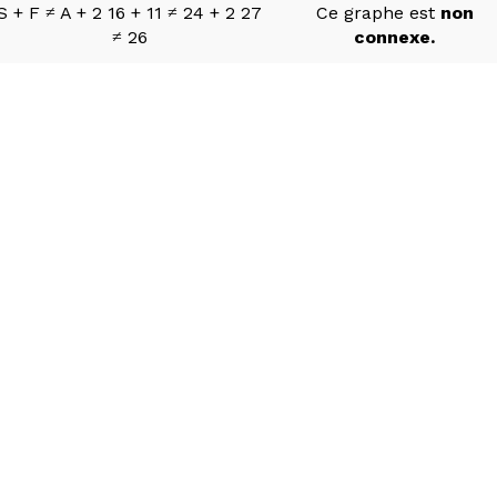
S + F ≠ A + 2 16 + 11 ≠ 24 + 2 27
Ce graphe est
non
≠ 26
connexe.