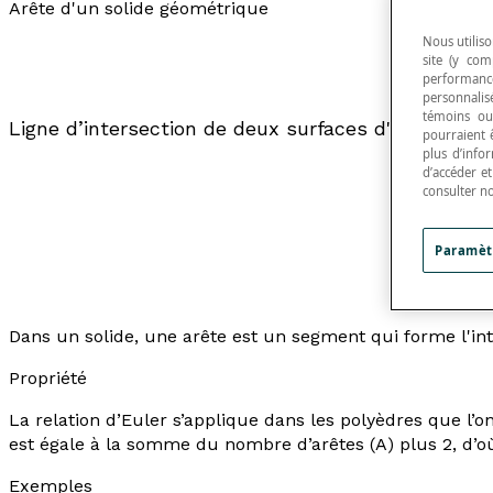
Arête d'un solide géométrique
Nous utiliso
site (y com
performance
personnalisé
témoins ou
Ligne d’intersection de deux surfaces d'un
solide 
pourraient 
plus d’info
d’accéder e
consulter n
Paramèt
Dans un solide, une arête est un segment qui forme l'in
Propriété
La relation d’Euler s’applique dans les polyèdres que l
est égale à la somme du nombre d’arêtes (A) plus 2, d’où 
Exemples