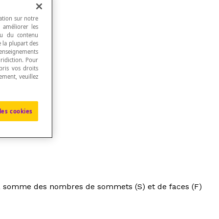
ation sur notre
, améliorer les
 ou du contenu
e la plupart des
renseignements
ridiction. Pour
ris vos droits
ement, veuillez
les cookies
 la somme des nombres de sommets (S) et de faces (F)