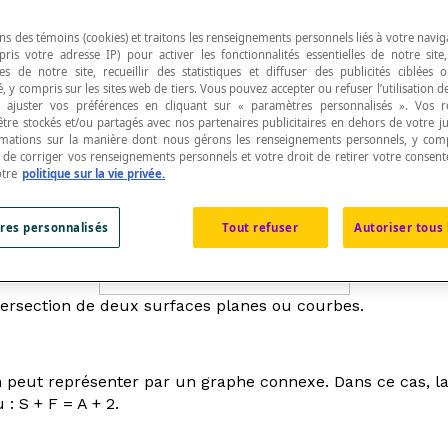
ns des témoins (cookies) et traitons les renseignements personnels liés à votre navig
pris votre adresse IP) pour activer les fonctionnalités essentielles de notre site
s de notre site, recueillir des statistiques et diffuser des publicités ciblées
, y compris sur les sites web de tiers. Vous pouvez accepter ou refuser l’utilisation d
 ajuster vos préférences en cliquant sur « paramètres personnalisés ». Vos 
géométrique
.
être stockés et/ou partagés avec nos partenaires publicitaires en dehors de votre ju
rmations sur la manière dont nous gérons les renseignements personnels, y comp
t de corriger vos renseignements personnels et votre droit de retirer votre consent
otre
politique sur la vie privée.
res personnalisés
Tout refuser
Autoriser tous 
tersection de deux surfaces planes ou courbes.
’on peut représenter par un graphe connexe. Dans ce cas,
: S + F = A + 2.