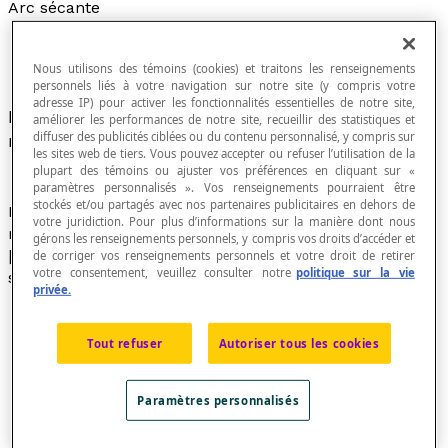
Arc sécante
Nous utilisons des témoins (cookies) et traitons les renseignements
personnels liés à votre navigation sur notre site (y compris votre
adresse IP) pour activer les fonctionnalités essentielles de notre site,
L'arc sécante d'un nombre réel
x
est un nombre
améliorer les performances de notre site, recueillir des statistiques et
diffuser des publicités ciblées ou du contenu personnalisé, y compris sur
réel dont la
sécante
est
x
.
les sites web de tiers. Vous pouvez accepter ou refuser l’utilisation de la
plupart des témoins ou ajuster vos préférences en cliquant sur «
paramètres personnalisés ». Vos renseignements pourraient être
stockés et/ou partagés avec nos partenaires publicitaires en dehors de
L'argument
x
de la relation arc sécante est un nombre
votre juridiction. Pour plus d’informations sur la manière dont nous
réel compris entre [latex]-\infty[/latex] et
gérons les renseignements personnels, y compris vos droits d’accéder et
[latex]+\infty[/latex]. La relation définie par
y
= arc
de corriger vos renseignements personnels et votre droit de retirer
votre consentement, veuillez consulter notre
politique sur la vie
sec(
x
) n'est pas une fonction.
privée.
Tout refuser
Autoriser tous les cookies
Paramètres personnalisés