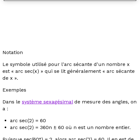
Notation
Le symbole utilisé pour l'arc sécante d'un nombre
x
est « arc sec(
x
) » qui se lit généralement « arc sécante
de
x
».
Exemples
Dans le
système sexagésimal
de mesure des angles, on
a :
arc sec(2) = 60
arc sec(2) = 360
n
± 60 où
n
est un nombre entier.
Puisque sec(60°) = 2, alors arc sec(2) = 60. Il en est de