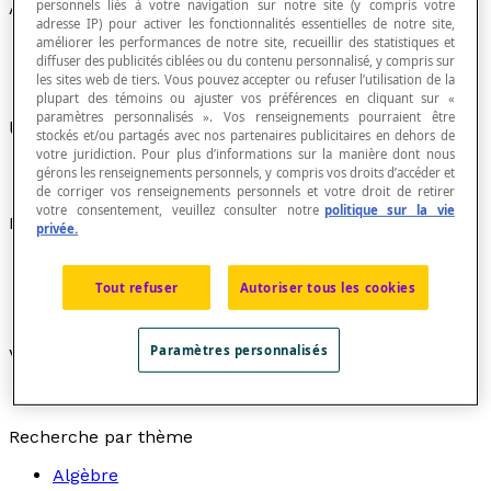
personnels liés à votre navigation sur notre site (y compris votre
Année (an)
adresse IP) pour activer les fonctionnalités essentielles de notre site,
améliorer les performances de notre site, recueillir des statistiques et
diffuser des publicités ciblées ou du contenu personnalisé, y compris sur
les sites web de tiers. Vous pouvez accepter ou refuser l’utilisation de la
plupart des témoins ou ajuster vos préférences en cliquant sur «
paramètres personnalisés ». Vos renseignements pourraient être
Une année équivaut à une durée de 365 jours.
stockés et/ou partagés avec nos partenaires publicitaires en dehors de
votre juridiction. Pour plus d’informations sur la manière dont nous
gérons les renseignements personnels, y compris vos droits d’accéder et
de corriger vos renseignements personnels et votre droit de retirer
votre consentement, veuillez consulter notre
politique sur la vie
Propriétés
privée.
1 année équivaut à 52 semaines
1 année équivaut à 12 mois
Tout refuser
Autoriser tous les cookies
1 siècle équivaut à 100 ans
Paramètres personnalisés
Voir aussi
unité de mesure du temps
Recherche par thème
Algèbre