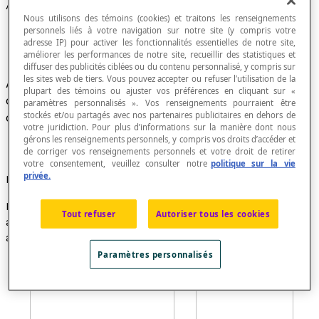
Angles alternes externes
Nous utilisons des témoins (cookies) et traitons les renseignements
personnels liés à votre navigation sur notre site (y compris votre
adresse IP) pour activer les fonctionnalités essentielles de notre site,
améliorer les performances de notre site, recueillir des statistiques et
diffuser des publicités ciblées ou du contenu personnalisé, y compris sur
les sites web de tiers. Vous pouvez accepter ou refuser l’utilisation de la
Angles situés des deux côtés d’une
sécante
plupart des témoins ou ajuster vos préférences en cliquant sur «
dans la région comprise à l’extérieur de deux
paramètres personnalisés ». Vos renseignements pourraient être
stockés et/ou partagés avec nos partenaires publicitaires en dehors de
droites.
votre juridiction. Pour plus d’informations sur la manière dont nous
gérons les renseignements personnels, y compris vos droits d’accéder et
de corriger vos renseignements personnels et votre droit de retirer
votre consentement, veuillez consulter notre
politique sur la vie
privée.
Exemples
Dans les figures ci-dessous, les angles 2 et 8 sont des
Tout refuser
Autoriser tous les cookies
angles alternes externes et il en est de même des
angles 1 et 7.
Paramètres personnalisés