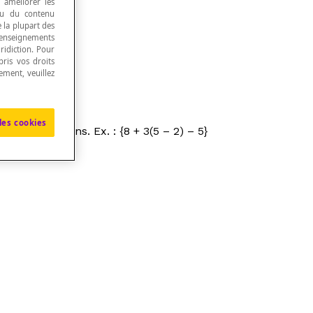
, améliorer les
 ou du contenu
e la plupart des
renseignements
ridiction. Pour
ris vos droits
ement, veuillez
les cookies
t d’opérations. Ex. : {8 + 3(5 – 2) – 5}