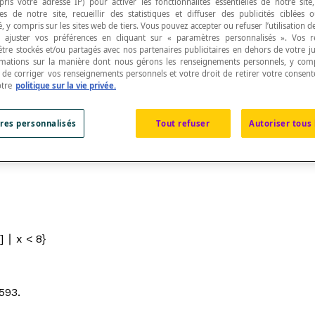
pris votre adresse IP) pour activer les fonctionnalités essentielles de notre site
s de notre site, recueillir des statistiques et diffuser des publicités ciblées
, y compris sur les sites web de tiers. Vous pouvez accepter ou refuser l’utilisation d
 ajuster vos préférences en cliquant sur « paramètres personnalisés ». Vos 
être stockés et/ou partagés avec nos partenaires publicitaires en dehors de votre ju
rmations sur la manière dont nous gérons les renseignements personnels, y comp
t de corriger vos renseignements personnels et votre droit de retirer votre consent
emble.
otre
politique sur la vie privée.
res personnalisés
Tout refuser
Autoriser tous 
e que l’on utilise les accolades comme symbole de groupemen
] ∣ x < 8}
593.