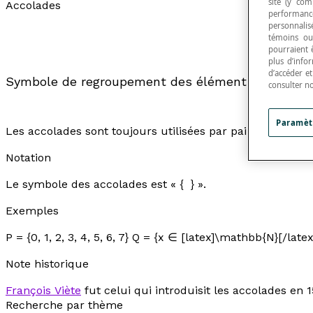
site (y com
Accolades
performance
personnalisé
témoins ou
pourraient 
plus d’info
d’accéder e
Symbole de regroupement des éléments d'un ens
consulter n
Paramèt
Les accolades sont toujours utilisées par paire. Il arriv
Notation
Le symbole des accolades est « { } ».
Exemples
P = {0, 1, 2, 3, 4, 5, 6, 7} Q = {x ∈ [latex]\mathbb{N}[/latex
Note historique
François Viète
fut celui qui introduisit les accolades en 1
Recherche par thème