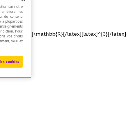
ation sur notre
, améliorer les
 ou du contenu
e la plupart des
renseignements
ridiction. Pour
ex] ou [latex]\mathbb{R}[/latex][latex]^{3}[/latex]
ris vos droits
ement, veuillez
les cookies