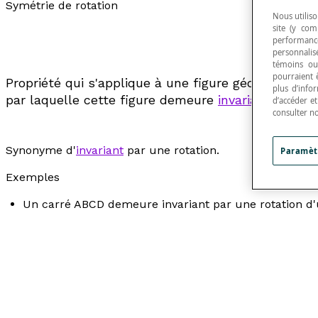
Symétrie de rotation
Nous utiliso
site (y com
performance
personnalisé
témoins ou
pourraient 
Propriété qui s'applique à une figure géométrique d
plus d’info
par laquelle cette figure demeure
invariante
par un
d’accéder e
consulter n
Synonyme d'
invariant
par une rotation.
Paramèt
Exemples
Un carré ABCD demeure invariant par une rotation d'u