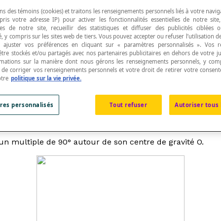
ns des témoins (cookies) et traitons les renseignements personnels liés à votre navig
pris votre adresse IP) pour activer les fonctionnalités essentielles de notre site
s de notre site, recueillir des statistiques et diffuser des publicités ciblées
, y compris sur les sites web de tiers. Vous pouvez accepter ou refuser l’utilisation d
 ajuster vos préférences en cliquant sur « paramètres personnalisés ». Vos 
être stockés et/ou partagés avec nos partenaires publicitaires en dehors de votre ju
e l'espace [latex]\mathbb{R}[/latex][latex]^{2}[/lat
rmations sur la manière dont nous gérons les renseignements personnels, y comp
e rotation donnée.
t de corriger vos renseignements personnels et votre droit de retirer votre consent
otre
politique sur la vie privée.
res personnalisés
Tout refuser
Autoriser tous 
n multiple de 90° autour de son centre de gravité O.