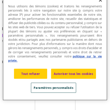
Perspective cavalière
Nous utilisons des témoins (cookies) et traitons les renseignements
personnels liés à votre navigation sur notre site (y compris votre
adresse IP) pour activer les fonctionnalités essentielles de notre site,
améliorer les performances de notre site, recueillir des statistiques et
diffuser des publicités ciblées ou du contenu personnalisé, y compris sur
les sites web de tiers. Vous pouvez accepter ou refuser l’utilisation de la
Mode de représentation d'un solide selon une
plupart des témoins ou ajuster vos préférences en cliquant sur «
projection oblique
dans laquelle les trois axes
paramètres personnalisés ». Vos renseignements pourraient être
stockés et/ou partagés avec nos partenaires publicitaires en dehors de
sont normés.
votre juridiction. Pour plus d’informations sur la manière dont nous
gérons les renseignements personnels, y compris vos droits d’accéder et
de corriger vos renseignements personnels et votre droit de retirer
votre consentement, veuillez consulter notre
politique sur la vie
privée.
Propriétés
Dans une perspective cavalière, on suggère un effet
Tout refuser
Autoriser tous les cookies
de profondeur en donnant aux arêtes fuyantes un
angle compris entre 30° et 45° par rapport au
premier axe (axe horizontal).
Paramètres personnalisés