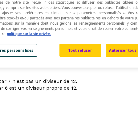
s de notre site, recueillir des statistiques et diffuser des publicités ciblées
, y compris sur les sites web de tiers. Vous pouvez accepter ou refuser l’utilisation d
 ajuster vos préférences en cliquant sur « paramètres personnalisés ». Vos 
être stockés et/ou partagés avec nos partenaires publicitaires en dehors de votre ju
rmations sur la manière dont nous gérons les renseignements personnels, y comp
t de corriger vos renseignements personnels et votre droit de retirer votre consent
otre
politique sur la vie privée.
act de fois dans un autre nombre entier.
res personnalisés
Tout refuser
Autoriser tous 
re entier.
r 7 n'est pas un diviseur de 12.
 6 est un diviseur propre de 12.