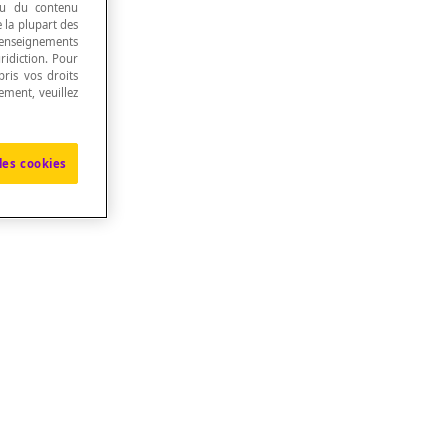
 ou du contenu
e la plupart des
renseignements
ridiction. Pour
ris vos droits
ement, veuillez
les cookies