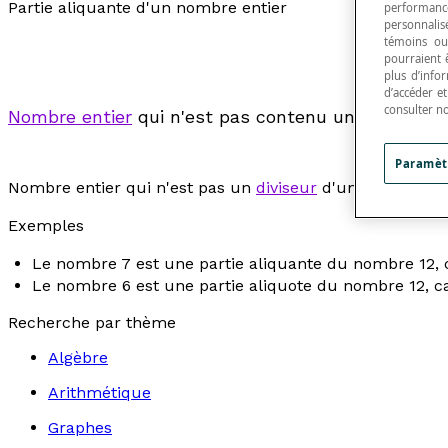
Partie aliquante d'un nombre entier
performance
personnalisé
témoins ou
pourraient 
plus d’info
d’accéder e
consulter n
Nombre entier
qui n'est pas contenu un nombre ex
Paramèt
Nombre entier qui n'est pas un
diviseur
d'un autre nomb
Exemples
Le nombre 7 est une partie aliquante du nombre 12, ca
Le nombre 6 est une partie aliquote du nombre 12, car
Recherche par thème
Algèbre
Arithmétique
Graphes