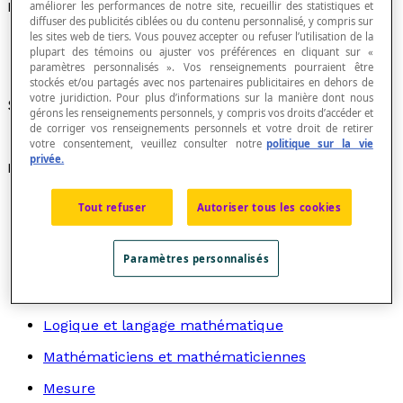
Intervalle interquartile
améliorer les performances de notre site, recueillir des statistiques et
diffuser des publicités ciblées ou du contenu personnalisé, y compris sur
les sites web de tiers. Vous pouvez accepter ou refuser l’utilisation de la
plupart des témoins ou ajuster vos préférences en cliquant sur «
paramètres personnalisés ». Vos renseignements pourraient être
stockés et/ou partagés avec nos partenaires publicitaires en dehors de
votre juridiction. Pour plus d’informations sur la manière dont nous
Synonyme d'
étendue interquartile
.
gérons les renseignements personnels, y compris vos droits d’accéder et
de corriger vos renseignements personnels et votre droit de retirer
votre consentement, veuillez consulter notre
politique sur la vie
privée.
Recherche par thème
Algèbre
Tout refuser
Autoriser tous les cookies
Arithmétique
Paramètres personnalisés
Graphes
Géométrie
Logique et langage mathématique
Mathématiciens et mathématiciennes
Mesure