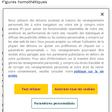
Figures homothétiques
Nous utilisons des témoins (cookies) et traitons les renseignements
personnels liés à votre navigation sur notre site (y compris votre
Figures géométriques dont l'une est obtenue par
adresse IP) pour activer les fonctionnalités essentielles de notre site,
améliorer les performances de notre site, recueillir des statistiques et
une
homothétie
appliquée sur l'autre figure.
diffuser des publicités ciblées ou du contenu personnalisé, y compris sur
les sites web de tiers. Vous pouvez accepter ou refuser l’utilisation de la
plupart des témoins ou ajuster vos préférences en cliquant sur «
paramètres personnalisés ». Vos renseignements pourraient être
Deux figures sont
semblables
lorsque l’une est un
stockés et/ou partagés avec nos partenaires publicitaires en dehors de
agrandissement
, une
réduction
ou une reproduction
votre juridiction. Pour plus d’informations sur la manière dont nous
gérons les renseignements personnels, y compris vos droits d’accéder et
de l’autre. Pour être homothétiques, il faut qu’elles
de corriger vos renseignements personnels et votre droit de retirer
soient semblablement disposées, c’est-à-dire que leurs
votre consentement, veuillez consulter notre
politique sur la vie
côtés homologues soient dans la même direction et
privée.
que les droites qui joignent des sommets qui se
correspondent soient concourantes.
Tout refuser
Autoriser tous les cookies
Exemple
Paramètres personnalisés
Les triangles ABC et A'B'C' ci-dessous sont
homothétiques.